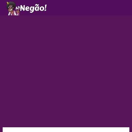
Ir
para
o
conteúdo