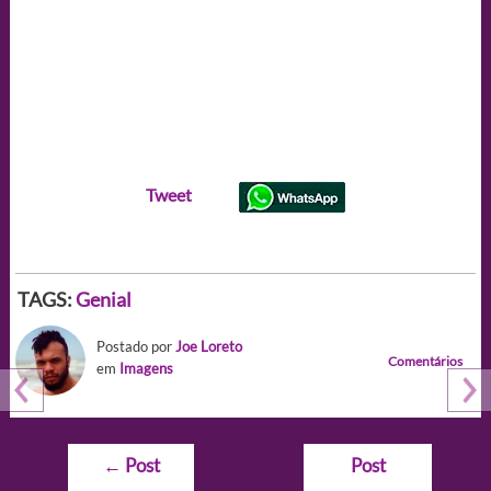
Tweet
TAGS:
Genial
Postado por
Joe Loreto
Comentários
em
Imagens
Navegação
←
Post
Post
de