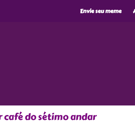
Envie seu meme
r café do sétimo andar