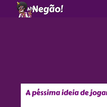
Ir
para
o
conteúdo
A péssima ideia de joga