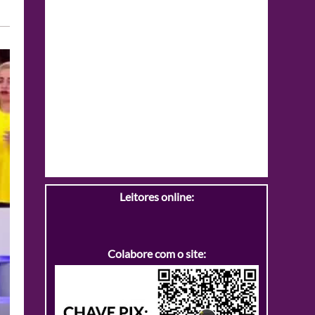
Leitores online:
Colabore com o site: