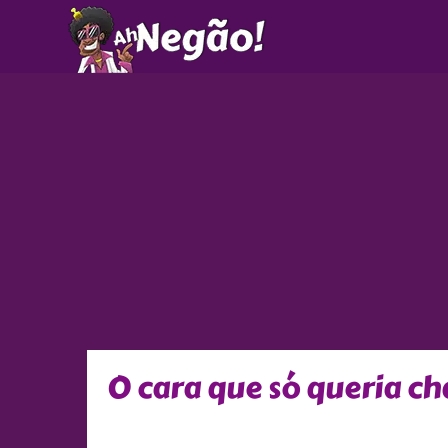
Ir
para
o
conteúdo
O cara que só queria c