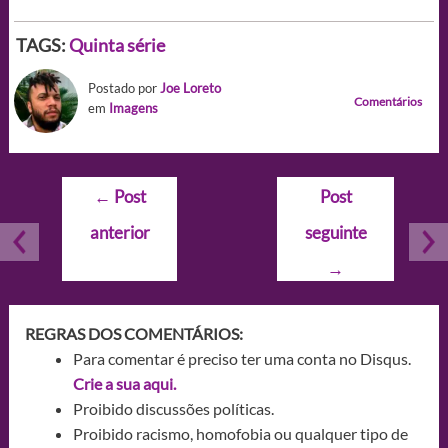
TAGS:
Quinta série
Postado por
Joe Loreto
Comentários
em
Imagens
Navegação
←
Post
Post
de
anterior
seguinte
Post
→
REGRAS DOS COMENTÁRIOS:
Para comentar é preciso ter uma conta no Disqus.
Crie a sua aqui.
Proibido discussões políticas.
Proibido racismo, homofobia ou qualquer tipo de