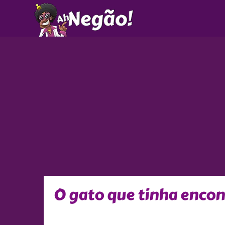
Ir
para
o
conteúdo
O gato que tinha encon