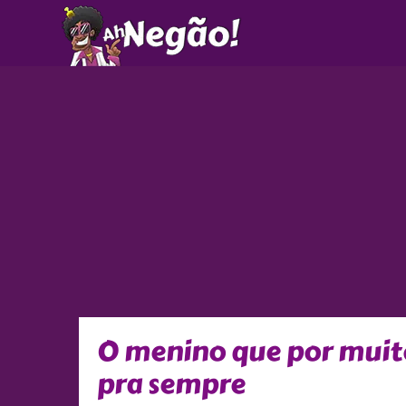
Ir
para
o
conteúdo
O menino que por muito
pra sempre