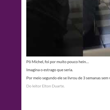
Pô Michel, foi por muito pouco hein…
Imagina o estrago que seria.
Por meio segundo ele se livrou de 3 semanas sem v
Do leitor Elton Duarte.