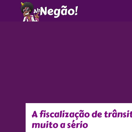
Ir
para
o
conteúdo
A fiscalização de trâns
muito a sério