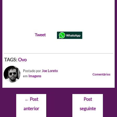
Tweet
TAGS:
Ovo
Postado por
Joe Loreto
Comentários
em
Imagens
Navegação
←
Post
Post
de
anterior
seguinte
Post