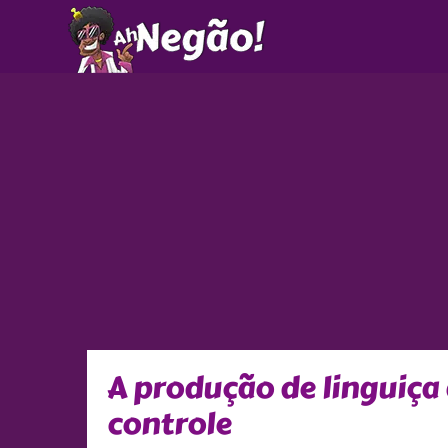
Ir
para
o
conteúdo
A produção de linguiça 
controle