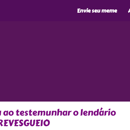
Envie seu meme
 ao testemunhar o lendário
 REVESGUEIO