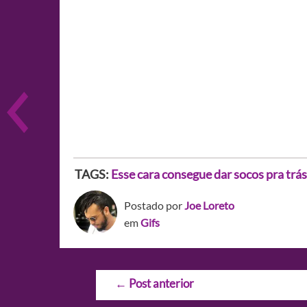
TAGS:
Esse cara consegue dar socos pra trás
Postado por
Joe Loreto
em
Gifs
Navegação
←
Post anterior
de