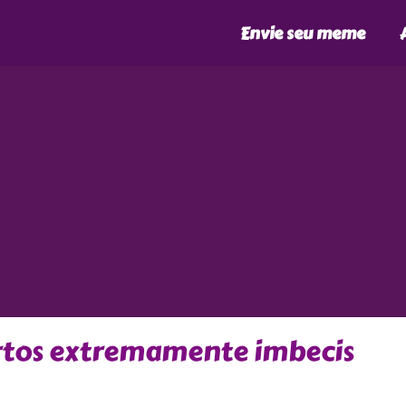
Envie seu meme
urtos extremamente imbecis