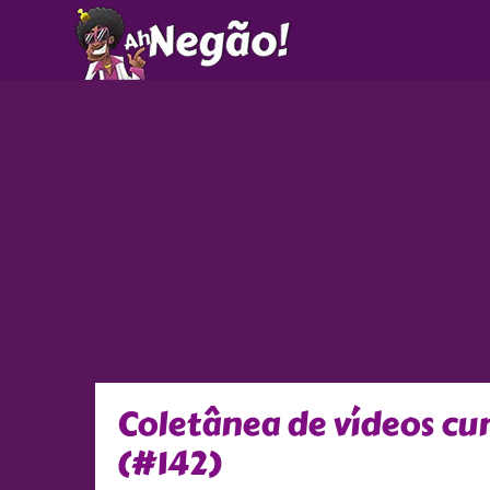
Ir
para
o
conteúdo
Coletânea de vídeos c
(#142)