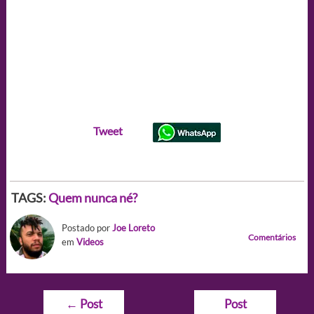
Tweet
TAGS:
Quem nunca né?
Postado por
Joe Loreto
Comentários
em
Videos
Navegação
←
Post
Post