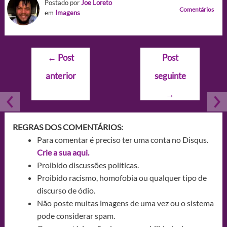
Postado por
Joe Loreto
Comentários
em
Imagens
Navegação
←
Post
Post
de
anterior
seguinte
Post
→
REGRAS DOS COMENTÁRIOS:
Para comentar é preciso ter uma conta no Disqus.
Crie a sua aqui.
Proibido discussões políticas.
Proibido racismo, homofobia ou qualquer tipo de
discurso de ódio.
Não poste muitas imagens de uma vez ou o sistema
pode considerar spam.