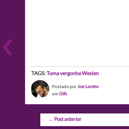
TAGS:
Toma vergonha Weslen
Postado por
Joe Loreto
em
Gifs
Navegação
←
Post anterior
de