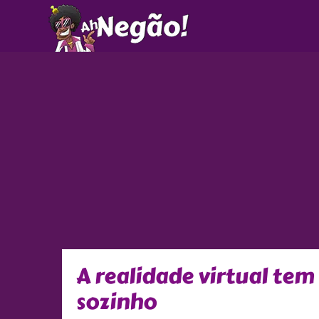
Ir
para
o
conteúdo
A realidade virtual tem
sozinho