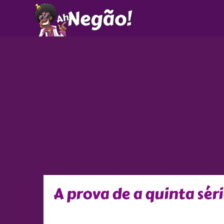
Ir
para
o
conteúdo
A prova de a quinta sér