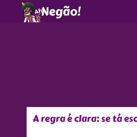
Ir
para
o
conteúdo
A regra é clara: se tá es