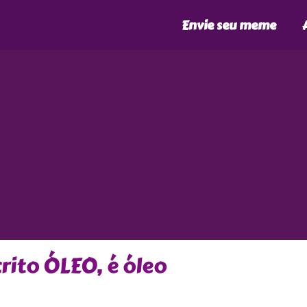
Envie seu meme
crito ÓLEO, é óleo