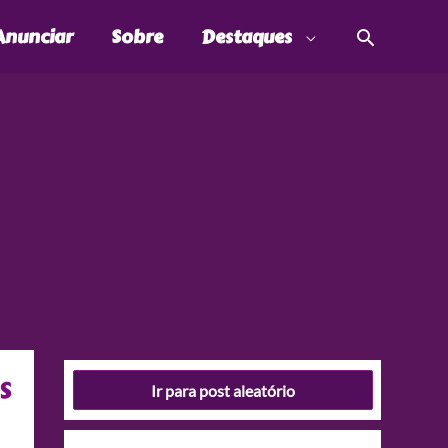
Pesquis
Anunciar
Sobre
Destaques
s
Ir para post aleatório