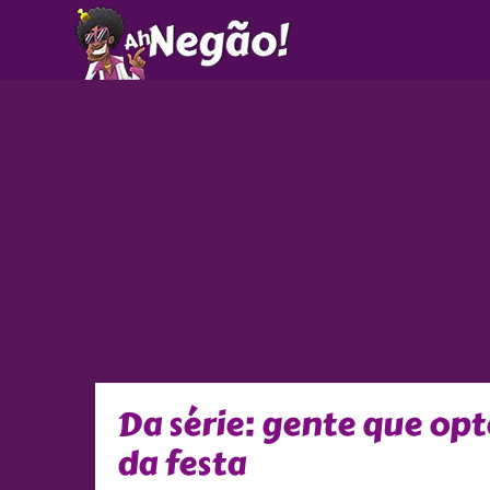
Ir
para
o
conteúdo
Da série: gente que op
da festa