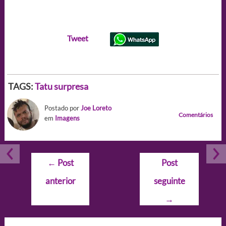
Tweet
TAGS:
Tatu surpresa
Postado por
Joe Loreto
Comentários
em
Imagens
Navegação
←
Post
Post
de
anterior
seguinte
Post
→