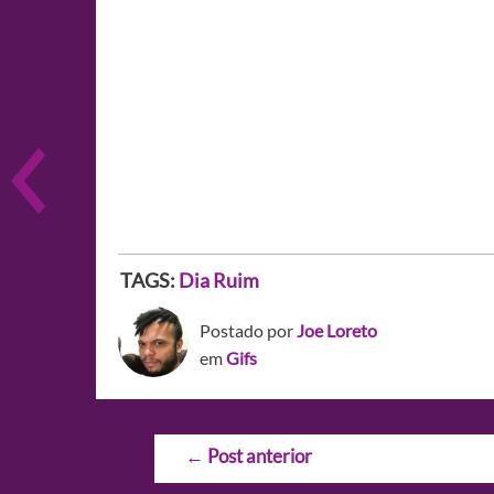
TAGS:
Dia Ruim
Postado por
Joe Loreto
em
Gifs
Navegação
←
Post anterior
de