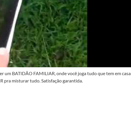
fazer um BATIDÃO FAMILIAR, onde você joga tudo que tem em casa
pra misturar tudo. Satisfação garantida.