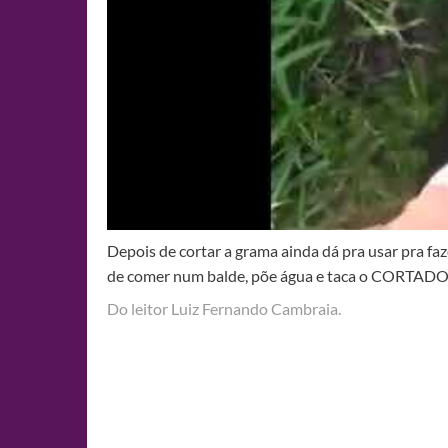
Depois de cortar a grama ainda dá pra usar pra 
de comer num balde, põe água e taca o CORTADOR 
Do leitor Luiz Fernando Cambraia.