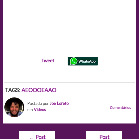
Tweet
TAGS:
AEOOOEAAO
Postado por
Joe Loreto
Comentários
em
Videos
Navegação
←
Post
Post