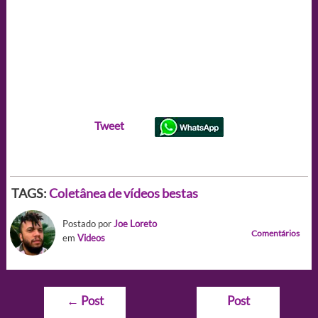
Tweet
TAGS:
Coletânea de vídeos bestas
Postado por
Joe Loreto
Comentários
em
Videos
Navegação
←
Post
Post
de