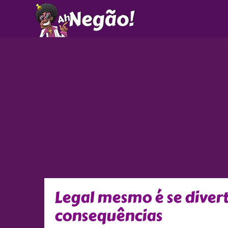
Ir
para
o
conteúdo
Legal mesmo é se divert
consequências