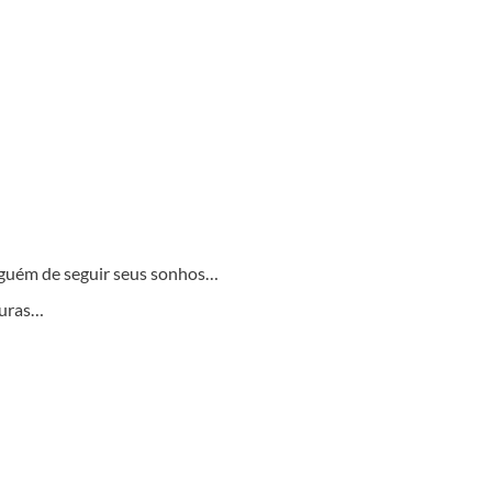
guém de seguir seus sonhos…
turas…