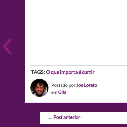
TAGS:
O que importa é curtir
Postado por
Joe Loreto
em
Gifs
Navegação
←
Post anterior
de