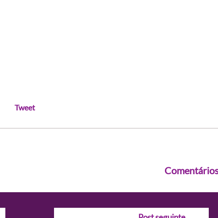
Tweet
Comentário
Post seguinte
→