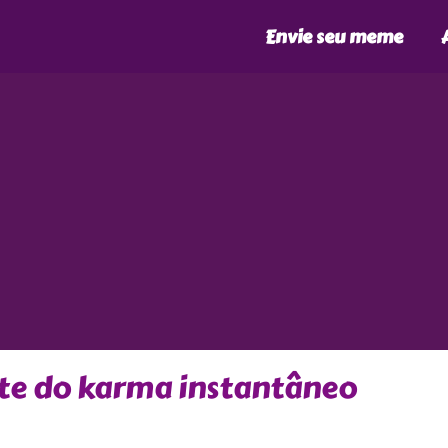
Envie seu meme
nte do karma instantâneo