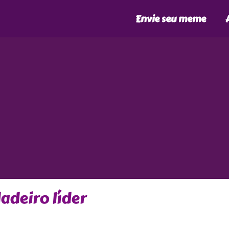
Envie seu meme
adeiro líder