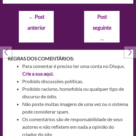
Navegação
←
Post
Post
de
anterior
seguinte
Post
→
REGRAS DOS COMENTÁRIOS:
Para comentar é preciso ter uma conta no Disqus.
Crie a sua aqui.
Proibido discussões políticas.
Proibido racismo, homofobia ou qualquer tipo de
discurso de ódio.
Não poste muitas imagens de uma vez ou o sistema
pode considerar spam.
Os comentários são de responsabilidade de seus
autores e não refletem em nada a opinião do
criador do site.