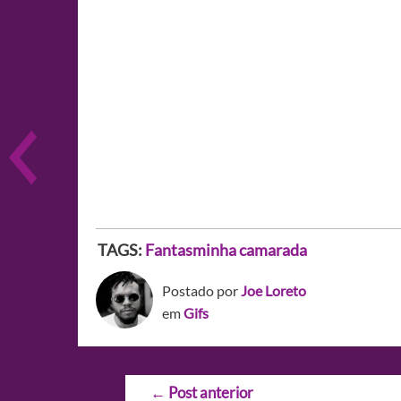
TAGS:
Fantasminha camarada
Postado por
Joe Loreto
em
Gifs
Navegação
←
Post anterior