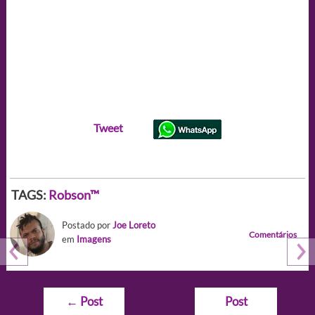
Tweet
TAGS:
Robson™
Postado por
Joe Loreto
Comentários
em
Imagens
Navegação
←
Post
Post
de