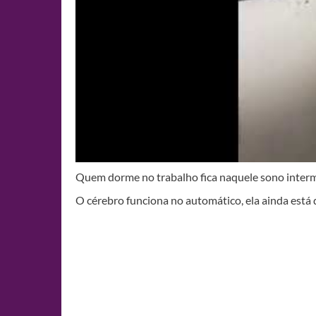
Quem dorme no trabalho fica naquele sono interm
O cérebro funciona no automático, ela ainda está