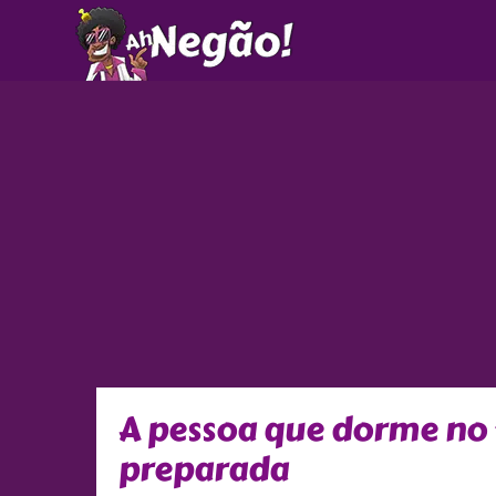
Ir
para
o
conteúdo
A pessoa que dorme no 
preparada