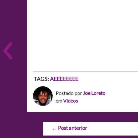
TAGS:
AEEEEEEEE
Postado por
Joe Loreto
em
Videos
Navegação
←
Post anterior
de