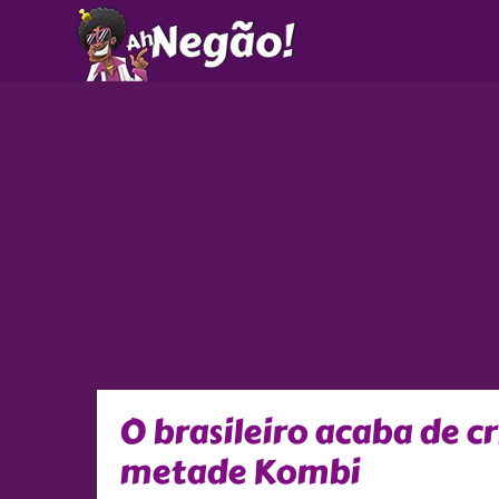
Ir
para
o
conteúdo
O brasileiro acaba de c
metade Kombi