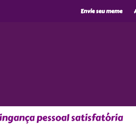
Envie seu meme
ingança pessoal satisfatória