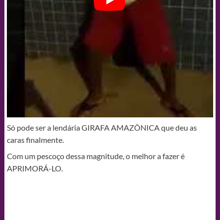
Só pode ser a lendária GIRAFA AMAZÔNICA que deu as
caras finalmente.
Com um pescoço dessa magnitude, o melhor a fazer é
APRIMORÁ-LO.