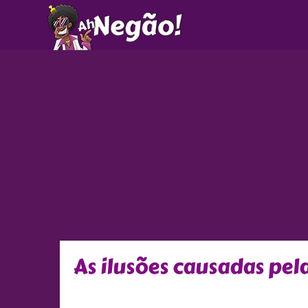
Ir
para
o
conteúdo
As ilusões causadas pel