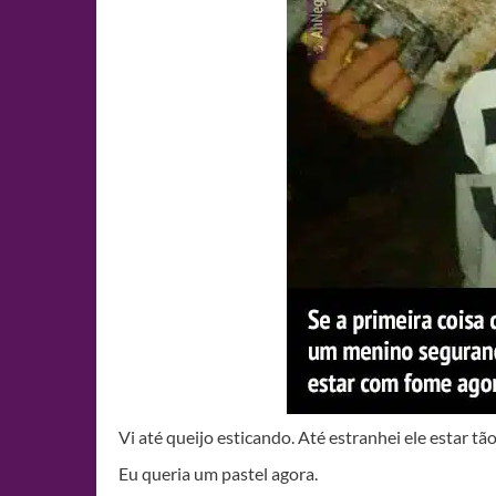
Vi até queijo esticando. Até estranhei ele estar tão
Eu queria um pastel agora.