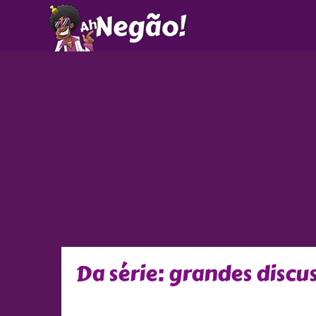
Ir
para
o
conteúdo
Da série: grandes discu