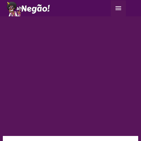
Ir
Menu
para
principa
o
conteúdo