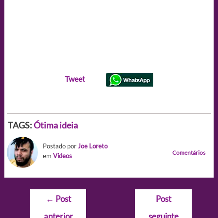
Tweet
TAGS:
Ótima ideia
Postado por
Joe Loreto
Comentários
em
Videos
Navegação
←
Post
Post
de
anterior
seguinte