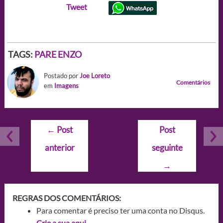
Tweet
TAGS:
PARE ENZO
Postado por
Joe Loreto
Comentários
em
Imagens
Navegação
←
Post
Post
de
anterior
seguinte
Post
→
REGRAS DOS COMENTÁRIOS:
Para comentar é preciso ter uma conta no Disqus.
Crie a sua aqui.