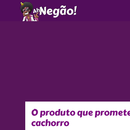
Ir
para
o
conteúdo
O produto que promete 
cachorro