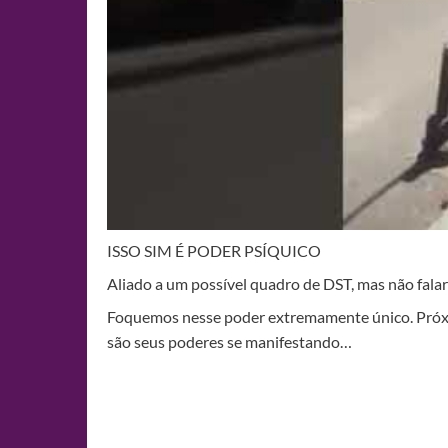
ISSO SIM É PODER PSÍQUICO
Aliado a um possível quadro de DST, mas não fal
Foquemos nesse poder extremamente único. Próxima
são seus poderes se manifestando…