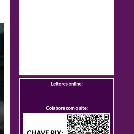
Leitores online:
Colabore com o site: