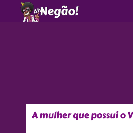
Ir
para
o
conteúdo
A mulher que possui o