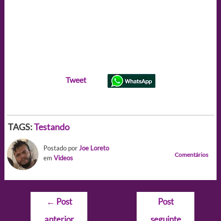
Tweet
TAGS:
Testando
Postado por
Joe Loreto
Comentários
em
Videos
Navegação
←
Post
Post
de
anterior
seguinte