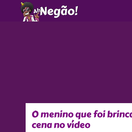
Ir
para
o
conteúdo
O menino que foi brinc
cena no vídeo