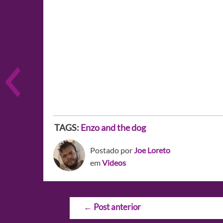
TAGS:
Enzo and the dog
Postado por
Joe Loreto
em
Videos
Navegação
←
Post anterior
de