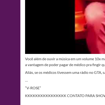
Você além de ouvir a música em um volume 10x ma
a vantagem de poder pagar de médico pra fingir 
Aliás, se os médicos tivessem uma rádio no GTA, s
…
“V-ROSE”
KKKKKKKKKKKKKKKK CONTATO PARA SHOW