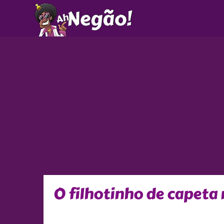
Ir
para
o
conteúdo
O filhotinho de capeta