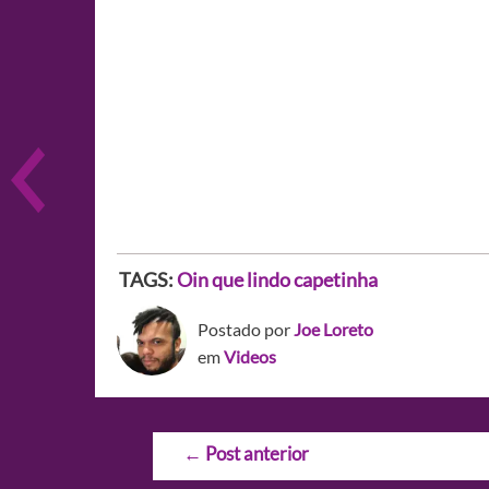
TAGS:
Oin que lindo capetinha
Postado por
Joe Loreto
em
Videos
Navegação
←
Post anterior
de