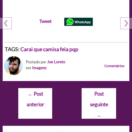
Tweet
TAGS:
Carai que camisa feia pqp
Postado por
Joe Loreto
Comentários
em
Imagens
Navegação
←
Post
Post
de
anterior
seguinte
Post
→