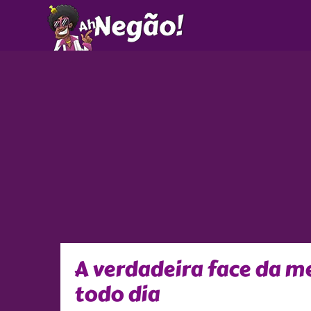
Ir
para
o
conteúdo
A verdadeira face da 
todo dia