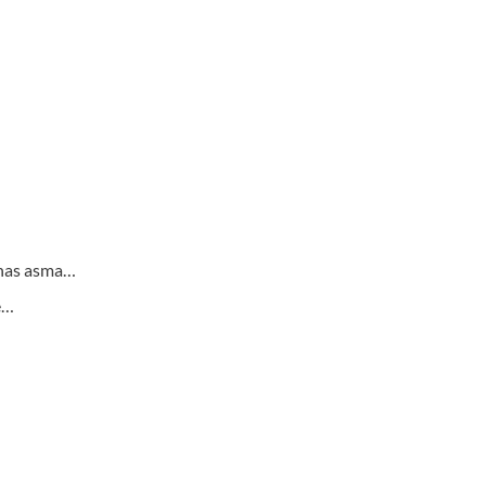
enas asma…
e…