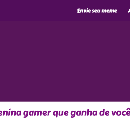
Envie seu meme
menina gamer que ganha de voc