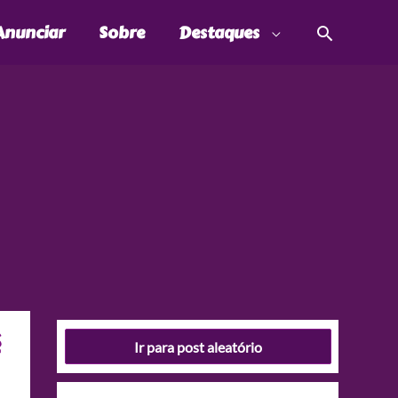
Pesquis
Anunciar
Sobre
Destaques
ê
Ir para post aleatório