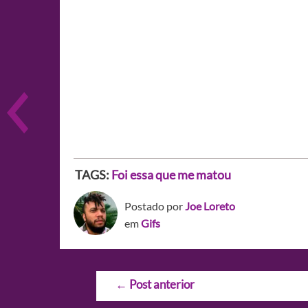
TAGS:
Foi essa que me matou
Postado por
Joe Loreto
em
Gifs
Navegação
←
Post anterior
de