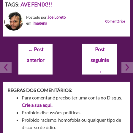
TAGS:
AVE FENIX!!!
Postado por
Joe Loreto
Comentários
em
Imagens
Navegação
←
Post
Post
de
anterior
seguinte
Post
→
REGRAS DOS COMENTÁRIOS:
Para comentar é preciso ter uma conta no Disqus.
Crie a sua aqui.
Proibido discussões políticas.
Proibido racismo, homofobia ou qualquer tipo de
discurso de ódio.