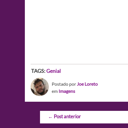
TAGS:
Genial
Postado por
Joe Loreto
em
Imagens
Navegação
←
Post anterior
de