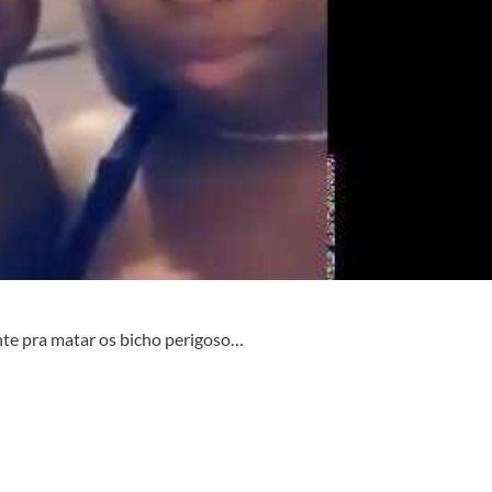
nte pra matar os bicho perigoso…