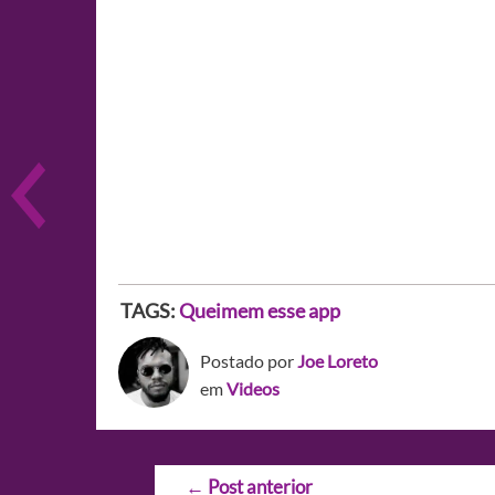
TAGS:
Queimem esse app
Postado por
Joe Loreto
em
Videos
Navegação
←
Post anterior