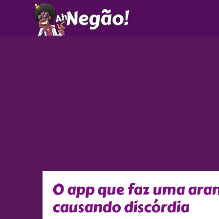
Ir
para
o
conteúdo
O app que faz uma aran
causando discórdia