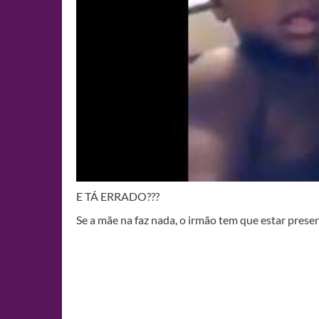
E TÁ ERRADO???
Se a mãe na faz nada, o irmão tem que estar prese