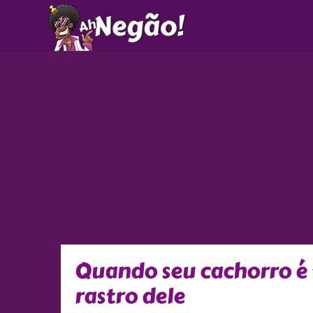
Ir
para
o
conteúdo
Quando seu cachorro é 
rastro dele