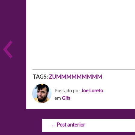
TAGS:
ZUMMMMMMMMM
Postado por
Joe Loreto
em
Gifs
Navegação
←
Post anterior
de