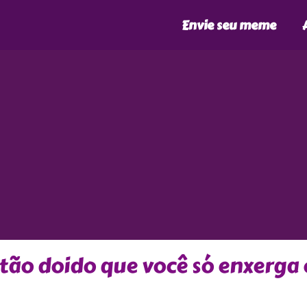
Envie seu meme
tão doido que você só enxerga 